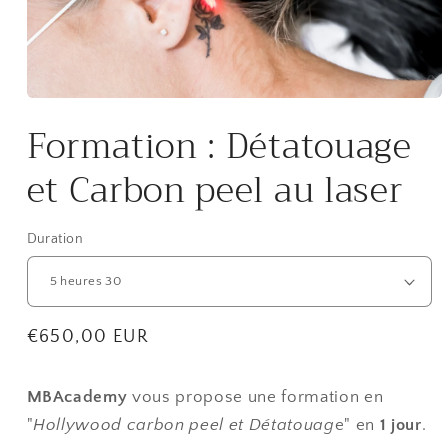
Ouvrir
Formation : Détatouage
le
média
et Carbon peel au laser
1
dans
une
Duration
fenêtre
modale
Prix
€650,00 EUR
habituel
MBAcademy
vous propose une formation en
"
Hollywood carbon peel et Détatouag
e" en
1 jour
.